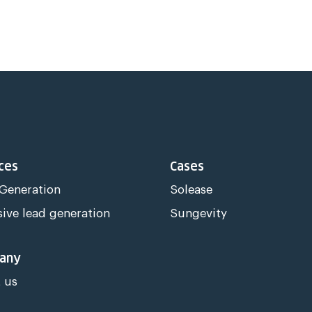
ces
Cases
 Generation
Solease
sive lead generation
Sungevity
any
 us