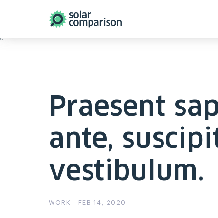
?>
Praesent sa
ante, suscipi
vestibulum.
WORK - FEB 14, 2020