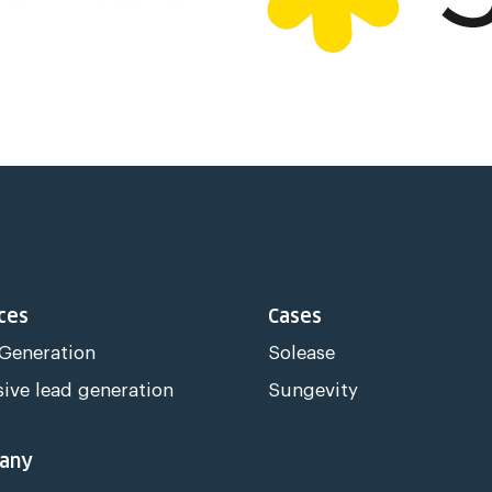
ces
Cases
 Generation
Solease
sive lead generation
Sungevity
any